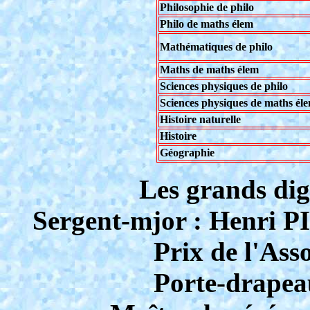
Philosophie de philo
Philo de maths élem
Mathématiques de philo
Maths de maths élem
Sciences physiques de philo
Sciences physiques de maths él
Histoire naturelle
Histoire
Géographie
Les grands dig
Sergent-mjor : Henri P
Prix de l'Ass
Porte-drape