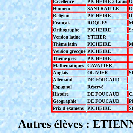
Excellence
PICHEIRE 3 Louis
O
Honneur
SANTRAILLE
O
Religion
PICHEIRE
D
Français
ROQUES
M
Orthographe
PICHEIRE
S
Version latine
YTHIER
Thème latin
PICHEIRE
M
Version grecque
PICHEIRE
Thème grec
PICHEIRE
Mathématiques
CAVALIER
Anglais
OLIVIER
S
Allemand
DE FOUCAUD
Espagnol
Réservé
Histoire
DE FOUCAUD
C
Géographie
DE FOUCAUD
P
Prix d'examens
PICHEIRE
S
Autres élèves : ETI