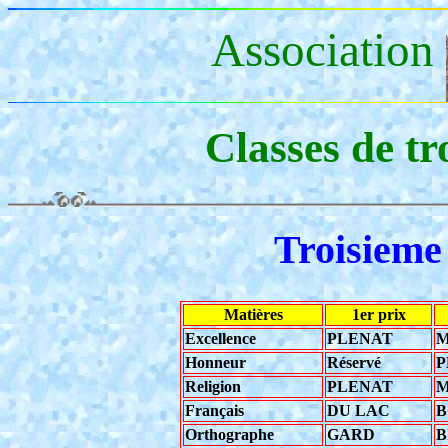
Association
Classes de t
Troisieme 
Matières
1er prix
Excellence
PLENAT
Honneur
Réservé
P
Religion
PLENAT
Français
DU LAC
B
Orthographe
GARD
B