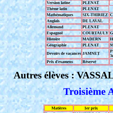
Version latine
PLENAT
Thème latin
PLENAT
Mathématiques
SIX-THIRIEZ
C
Anglais
DE LAVAL
Allemand
PLENAT
Espagnol
COURTAULY
G
Histoire
MADERN
H
Géographie
PLENAT
P
Devoirs de vacances
JAMNET
3
Prix d'examens
Réservé
Autres élèves : VAS
Troisième A
Matières
1er prix