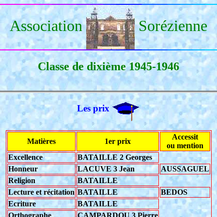
Association
Sorézienne
Classe de dixième 1945-1946
Les prix
Accessit
Matières
1er prix
ou mention
Excellence
BATAILLE 2 Georges
Honneur
LACUVE 3 Jean
AUSSAGUEL
Religion
BATAILLE
Lecture et récitation
BATAILLE
BEDOS
Ecriture
BATAILLE
Orthographe
CAMPARDOU 3 Pierre