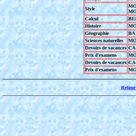
MO
Style
MO
Calcul
BE
Histoire
MO
Géographie
BA
Sciences naturelles
MO
Devoirs de vacances
CA
Prix d'examens
MO
Devoirs de vacances
CA
Prix d'examens
MO
Retour 