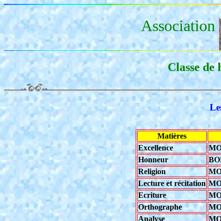
Association
Classe de 
Le
Matières
Excellence
MO
Honneur
BO
Religion
MO
Lecture et récitation
MO
Ecriture
MO
Orthographe
MO
Analyse
MO