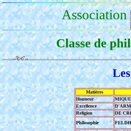
Association
Classe de phi
Les
Matières
Honneur
MIQU
Excellence
D'ARMA
Religion
DE CRE
Philosophie
FELDH