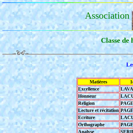
Association
Classe de 
Le
Matières
1
Excellence
LAVA
Honneur
LACU
Religion
PAGE
Lecture et récitation
PAGE
Ecriture
LAC
Orthographe
PAGE
Analyse
SERI