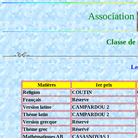
Association
Classe de
Le
Matières
1er prix
Religion
COUTIN
Français
Réserve
Version latine
CAMPARDOU 2
Thème latin
CAMPARDOU 2
Version grecque
Réservé
Thème grec
Réservé
Mathématiques AB
CASASNOVAS 1