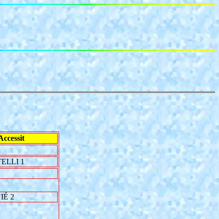
Accessit
ELLI 1
É 2