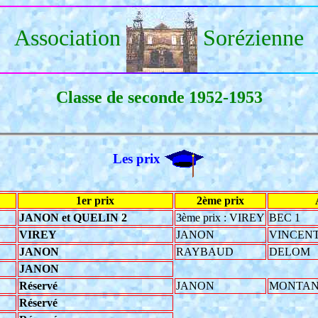
Association
Sorézienne
Classe de seconde 1952-1953
Les prix
1er prix
2ème prix
JANON et QUELIN 2
3ème prix : VIREY
BEC 1
VIREY
JANON
VINCENT
JANON
RAYBAUD
DELOM
JANON
Réservé
JANON
MONTANI
Réservé