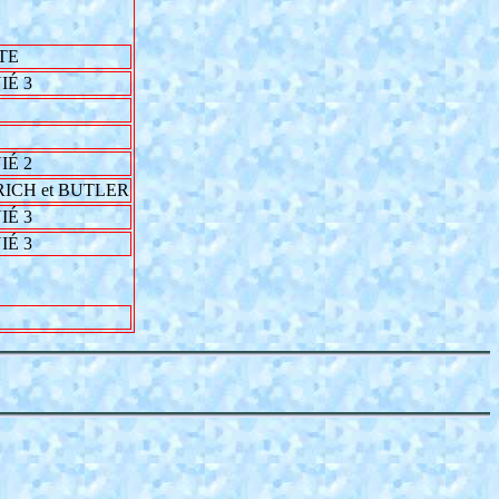
TE
É 3
É 2
RICH et BUTLER
É 3
É 3