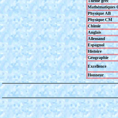
Thème grec
Mathématiques
Physique AB
Physique CM
Chimie
Anglais
Allemand
Espagnol
Histoire
Géographie
Excellence
Honneur