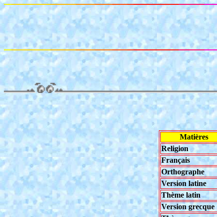
Matières
Religion
Français
Orthographe
Version latine
Thème latin
Version grecque