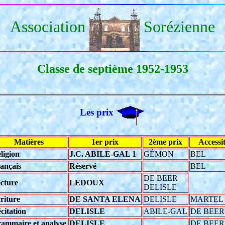
Association
Sorézienne
Classe de septième 1952-1953
Les prix
Matières
1er prix
2ème prix
Accessi
ligion
J.C. ABILE-GAL 1
GÉMON
BEL
ançais
Réservé
BEL
DE BEER
cture
LEDOUX
DELISLE
riture
DE SANTA ELENA
DELISLE
MARTEL 
citation
DELISLE
ABILE-GAL
DE BEER
ammaire et analyse
DELISLE
DE BEER