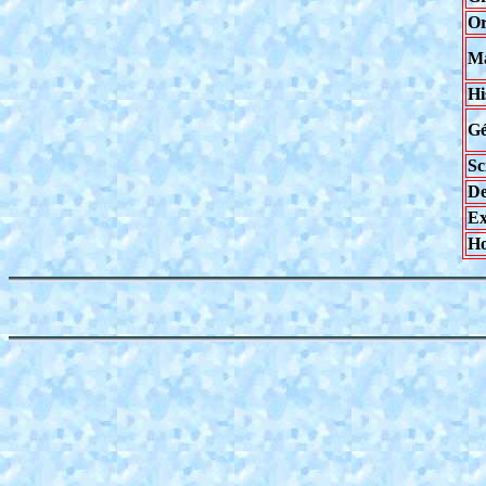
Or
Ma
Hi
Gé
Sc
De
Ex
Ho