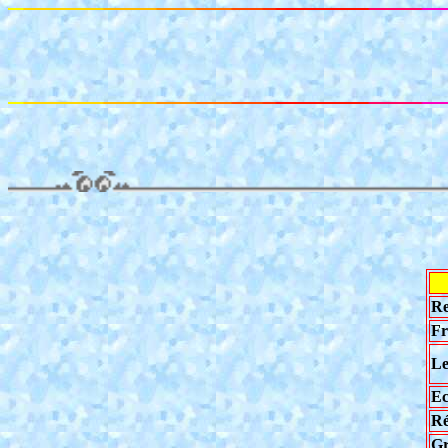
Re
Fr
Le
Ec
Ré
Gr