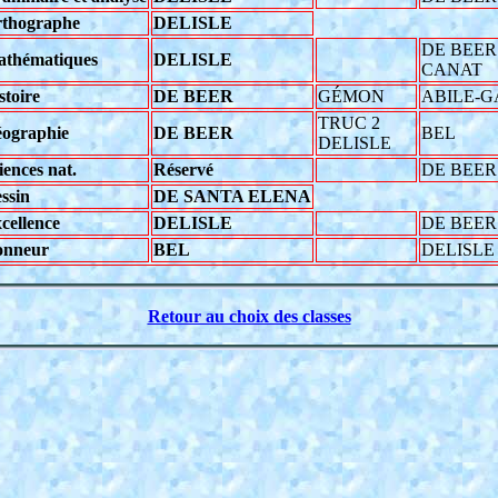
thographe
DELISLE
DE BEER
thématiques
DELISLE
CANAT
stoire
DE BEER
GÉMON
ABILE-G
TRUC 2
ographie
DE BEER
BEL
DELISLE
iences nat.
Réservé
DE BEER
ssin
DE SANTA ELENA
cellence
DELISLE
DE BEER
nneur
BEL
DELISLE
Retour au choix des classes