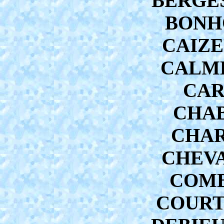
BERGES
BONHO
CAIZE
CALME
CAR
CHAB
CHAR
CHEVA
COMBA
COURTO