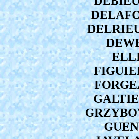
DEBIEU
DELAFON
DELRIEU 
DEWE
ELLI
FIGUIE
FORGEA
GALTIER
GRZYBOWS
GUEN