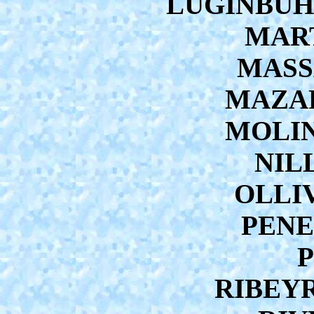
LUGINBUHL
MART
MASSA
MAZARS
MOLINI
NILL
OLLIV
PENE
P
RIBEYR