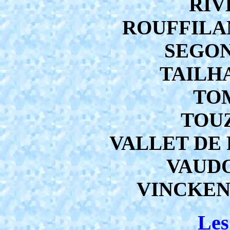
RIV
ROUFFILAN
SEGONN
TAILHA
TOM
TOUZ
VALLET DE 
VAUDO
VINCKEN
Les