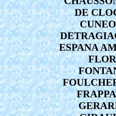
CHAUSSON 
DE CLOC
CUNEO P
DETRAGIACH
ESPANA AM
FLORI
FONTANA
FOULCHER 
FRAPPAT
GERARD