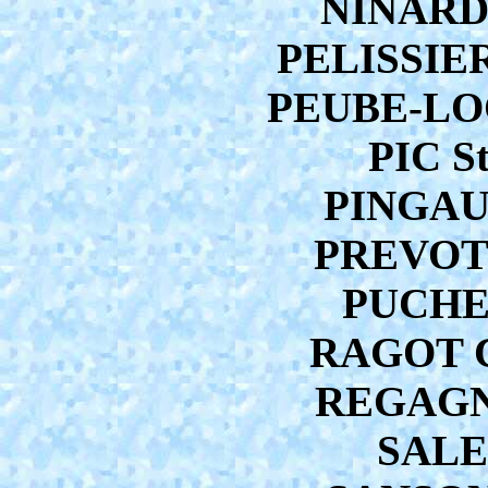
NINARD 
PELISSIER
PEUBE-LOC
PIC S
PINGAUL
PREVOT C
PUCHEU
RAGOT Ch
REGAGNO
SALES