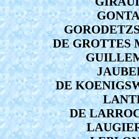
GIRAULT
GONTAR
GORODETZSK
DE GROTTES M
GUILLEM
JAUBER
DE KOENIGSWA
LANTE
DE LARROCH
LAUGIER 