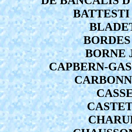
DE BANCALIS D'
BATTESTI 
BLADET
BORDES J
BORNE J
CAPBERN-GASQU
CARBONNEL
CASSE 
CASTETS
CHARUE