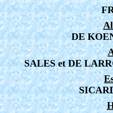
F
A
DE KOE
A
SALES et DE LAR
E
SICARD
H