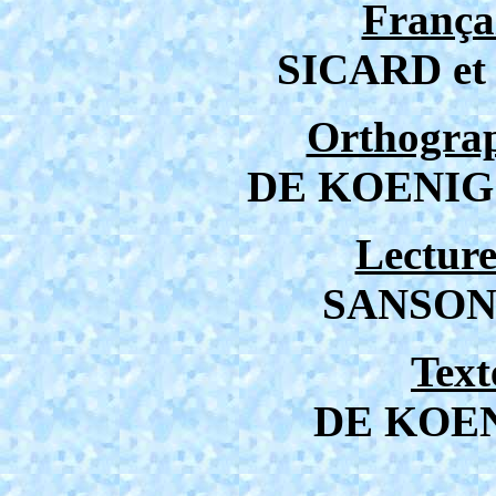
França
SICARD e
Orthograp
DE KOENIG
Lecture
SANSONI
Text
DE KOE