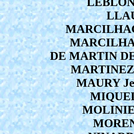
LEBLOND
LLAU
MARCILHACY
MARCILHACY
DE MARTIN DE 
MARTINEZ J
MAURY Jea
MIQUEL 
MOLINIER
MORENO