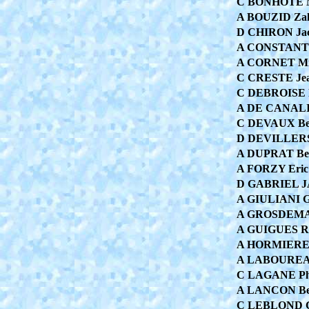
C BONHOTE M
A BOUZID Za
D CHIRON Jac
A CONSTANT 
A CORNET Mi
C CRESTE Jea
C DEBROISE 
A DE CANALI
C DEVAUX Be
D DEVILLERS
A DUPRAT Be
A FORZY Eric
D GABRIEL J
A GIULIANI Gi
A GROSDEMA
A GUIGUES R
A HORMIERE 
A LABOUREA
C LAGANE Phi
A LANCON Be
C LEBLOND Ch