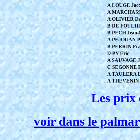
A LOUGE Jacq
A MARCHASSO
A OLIVIER Da
B DE FOULHI
B PECH Jean-
A PEJOUAN P
B PERRIN Fra
D PY Eric
A SAUVAGE Je
C SEGONNE Ph
A TAULERA L
A THEVENIN 
Les prix 
voir dans le palma