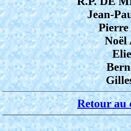
R.P. DE M
Jean-Pa
Pierr
Noël
Eli
Bern
Gill
Retour au 