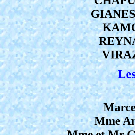
CHAPUI
GIANESI
KAMO
REYNA
VIRAZ
Les
Marc
Mme An
Mme et Mr 