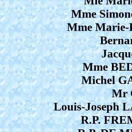
Mle Mar
Mme Simon
Mme Marie-
Berna
Jacq
Mme BEDE
Michel G
Mr
Louis-Joseph 
R.P. FRE