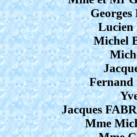
George
Lucie
Michel
Mich
Jacqu
Fernan
Yv
Jacques FAB
Mme Mic
Mme Ch