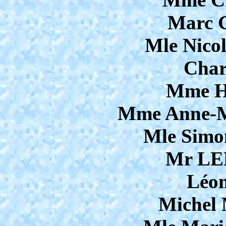
Marc
Mle Nic
Char
Mme 
Mme Anne-
Mle Sim
Mr L
Léo
Michel