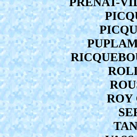
PRENAT-VIL
PICQ
PICQU
PUPLAMP
RICQUEBOU
ROLL
ROU
ROY 
SE
TAN