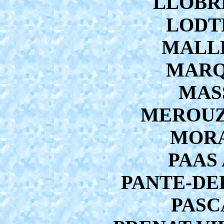
LLOBRE
LODTE
MALLE
MARQU
MASS
MEROUZE
MORA
PAAS 
PANTE-DEP
PASCA