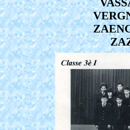
VASS
VERGNE
ZAENG
ZAZ