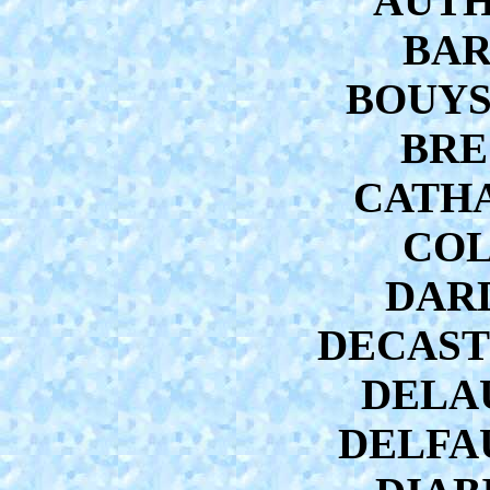
AUTHI
BAR
BOUYSS
BRE
CATHA
COL
DARD
DECASTI
DELAU
DELFAU