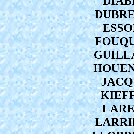
DIAB
DUBREU
ESSO
FOUQUE
GUILLA
HOUEN
JACQ
KIEFF
LAREE
LARRIE