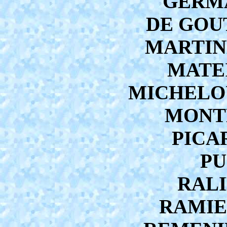
GERMA
DE GOUT
MARTINE
MATEI
MICHELOU 
MONTE
PICAR
PU
RALI
RAMIER