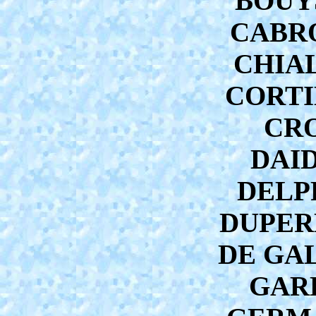
BOUY
CABRO
CHIAL
CORTIE
CRO
DAID
DELPR
DUPERR
DE GAL
GARR