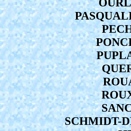
OURLI
PASQUALIN
PECH
PONCI
PUPLA
QUER
ROUA
ROUX
SANC
SCHMIDT-DE