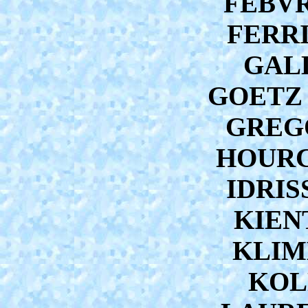
FEBVRE
FERRI
GALL
GOETZ J
GREGO
HOURCA
IDRIS
KIENT
KLIM
KOLN