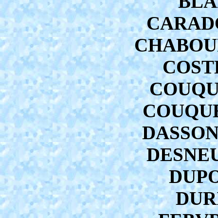
BLA
CARADO
CHABOUR
COSTE
COUQUE
COUQUE 
DASSONV
DESNEUF
DUPO
DURI