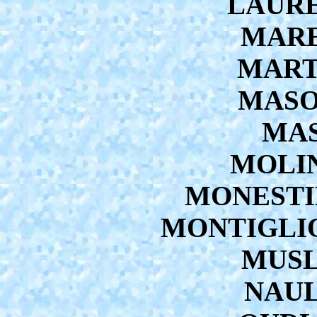
LAUREN
MAREE
MARTI
MASON
MAS
MOLIN
MONESTIE
MONTIGLIO 
MUSLI
NAUL