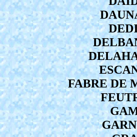
DAID
DAUNA
DEDI
DELBAN
DELAHAY
ESCAN
FABRE DE 
FEUTR
GAM
GARNI