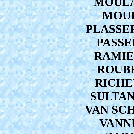
MOULAR
MOUR
PLASSER
PASSE
RAMIER
ROUBE
RICHET
SULTANA
VAN SCH
VANNU