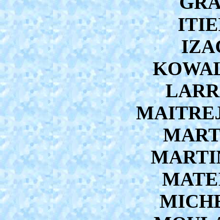
GRA
ITIE
IZA
KOWAL
LARRI
MAITREJ
MARTI
MARTIN
MATEI
MICHE