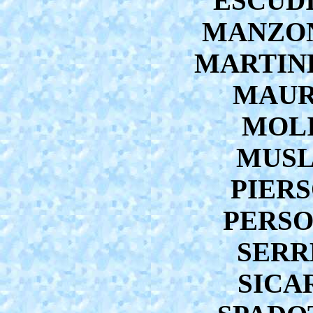
ESCUDI
MANZON
MARTINE
MAURE
MOLI
MUSLI
PIERS
PERSON
SERRE
SICAR