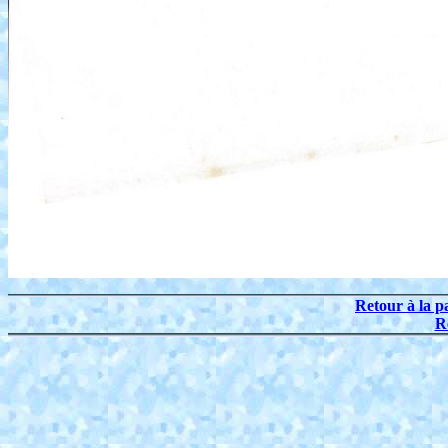
Retour à la p
R