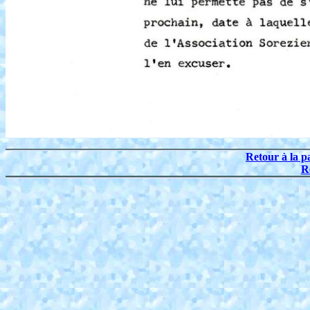
Retour à la p
R