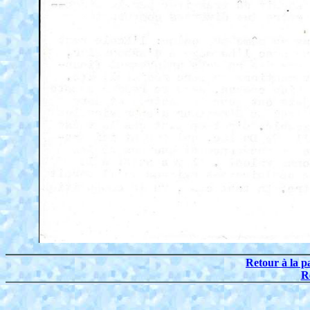
Retour à la p
R