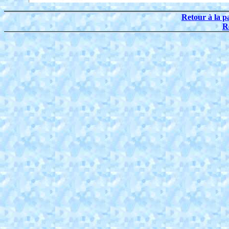
Retour à la p
R