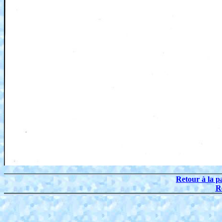
Retour à la p
R