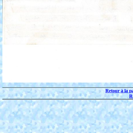
Retour à la p
R