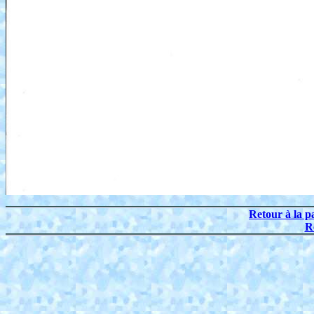
Retour à la p
R