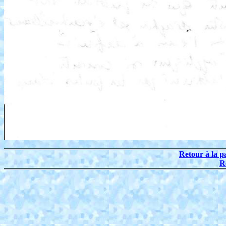
Retour à la p
R