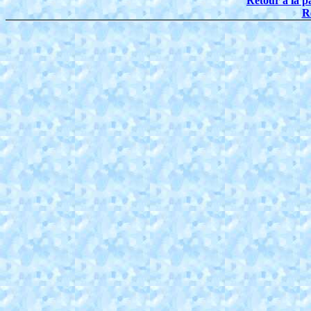
Retour à la p
R