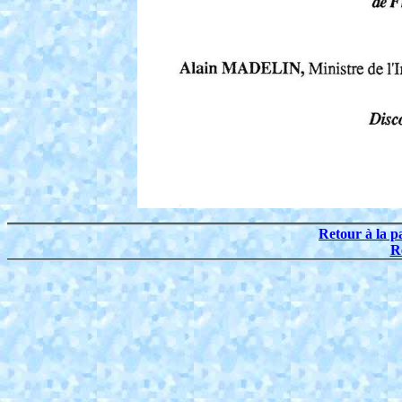
Retour à la p
R