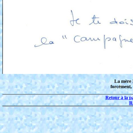
La mère B
forcément, 
Retour à la p
R