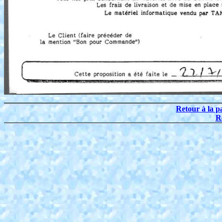
Retour à la p
R