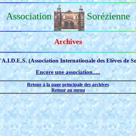
Association
Sorézienne
Archives
l'A.I.D.E.S. (Association Internationale des Elèves de S
Encore une association.....
Retour à la page principale des archives
Retour au menu