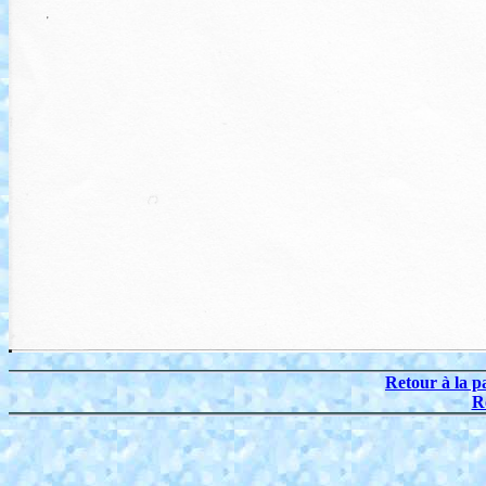
Retour à la p
R