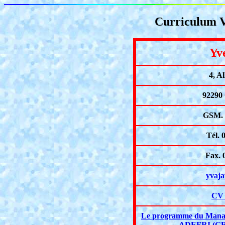
Curriculum 
Yv
4, A
92290
GSM. 0
Tél. 
Fax. 
yvaj
CV 
Le programme du Manage
ADEFRI (GR