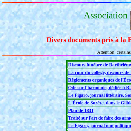
Association
Divers documents pris à la 
Attention, certain
Discours funèbre de Barthélémy
La cour du collège, discours de 
Règlements organiques de l'Éco
Ode sur l'harmonie, dédiée à 
Le Figaro, journal littéraire, Sor
L'École de Sorèze, dans le Gilbl
Plan de 1831
Traité sur l'art de faire des arm
Le Figaro, journal non politique