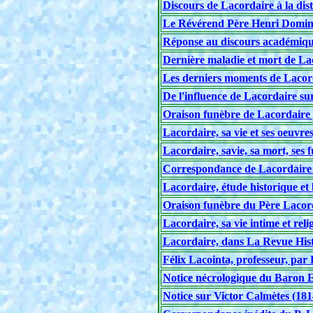
Discours de Lacordaire à la dist
Le Révérend Père Henri Domin
Réponse au discours académiqu
Dernière maladie et mort de La
Les derniers moments de Lacor
De l'influence de Lacordaire sur
Oraison funèbre de Lacordaire
Lacordaire, sa vie et ses oeuvre
Lacordaire, savie, sa mort, ses f
Correspondance de Lacordaire
Lacordaire, étude historique et
Oraison funèbre du Père Lacord
Lacordaire, sa vie intime et rel
Lacordaire, dans La Revue Hist
Félix Lacointa, professeur, par
Notice nécrologique du Baron E
Notice sur Victor Calmètes (181