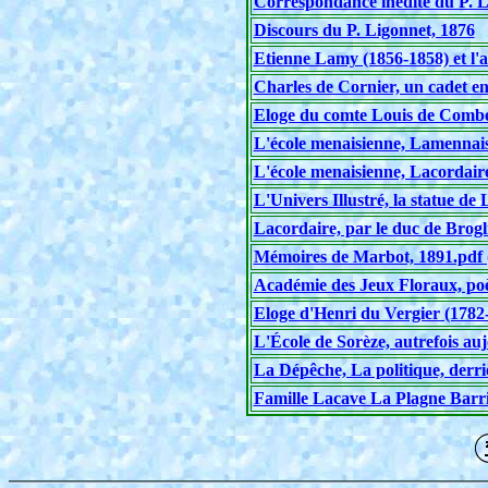
Correspondance inédite du P. L
Discours du P. Ligonnet, 1876
Etienne Lamy (1856-1858) et l'a
Charles de Cornier, un cadet en
Eloge du comte Louis de Combe
L'école menaisienne, Lamennais
L'école menaisienne, Lacordair
L'Univers Illustré, la statue de
Lacordaire, par le duc de Brogl
Mémoires de Marbot, 1891.pdf 
Académie des Jeux Floraux, po
Eloge d'Henri du Vergier (1782
L'École de Sorèze, autrefois au
La Dépêche, La politique, derriè
Famille Lacave La Plagne Barri