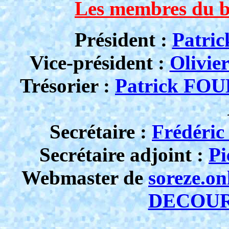
Les membres du bu
Président :
Patri
Vice-président :
Olivi
Trésorier :
Patrick F
Secrétaire :
Frédér
Secrétaire adjoint :
P
Webmaster de
soreze.on
DECOU