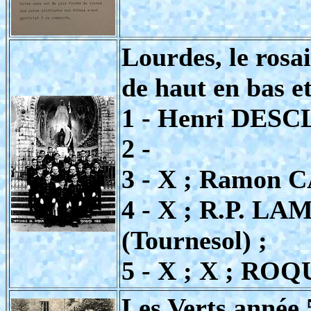
Lourdes, le rosa
de haut en bas e
1 - Henri DESCL
2 -
3 - X ; Ramon 
4 - X ; R.P. L
(Tournesol) ;
5 - X ; X ; RO
Les Verts année 