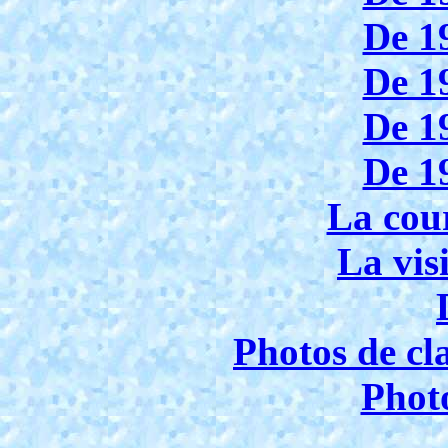
De 1
De 1
De 1
De 1
La cou
La visi
Photos de cl
Photo