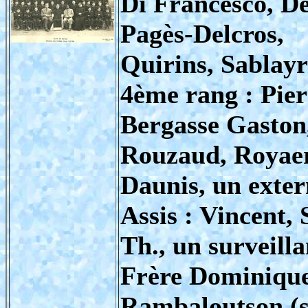
Di Francesco, De
Pagès-Delcros,
Quirins, Sablayr
4ème rang : Pier
Bergasse Gaston,
Rouzaud, Royaert
Daunis, un exter
Assis : Vincent, 
Th., un surveilla
Frère Dominique 
Rambaloutson (su