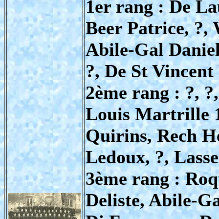
1er rang : De L
Beer Patrice, ?,
Abile-Gal Daniel
?, De St Vincent
2ème rang : ?, ?,
Louis Martrille 
Quirins, Rech H
Ledoux, ?, Lasse
3ème rang : Roqu
Deliste, Abile-G