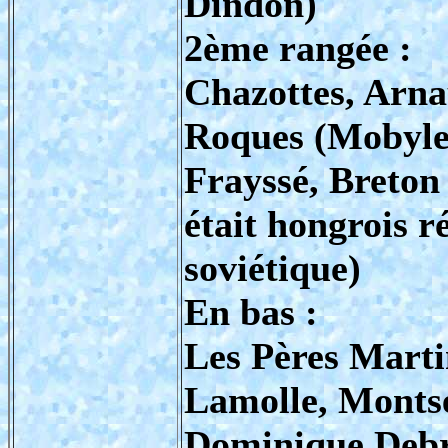
Dindon)
2ème rangée :
Chazottes, Arna
Roques (Mobyle
Frayssé, Breton 
était hongrois r
soviétique)
En bas :
Les Pères Marti
Lamolle, Montse
Dominique Debro