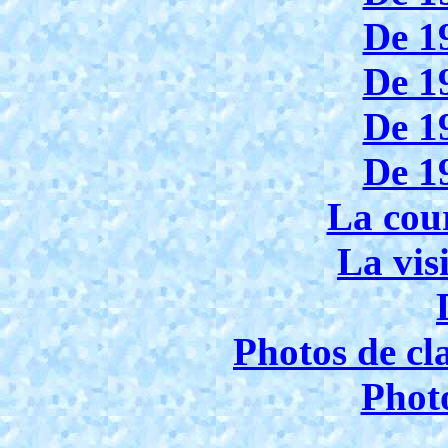
De 1
De 1
De 1
De 1
La cou
La visi
Photos de cl
Photo