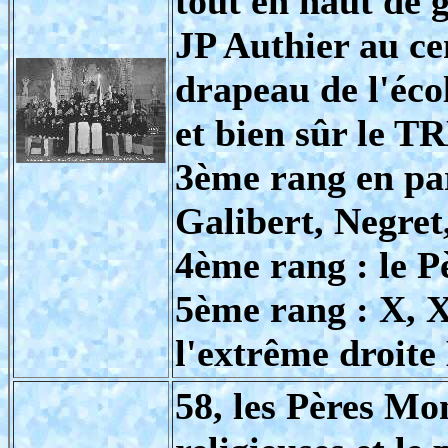
tout en haut de g
JP Authier au ce
drapeau de l'écol
et bien sûr le T
3ème rang en pa
Galibert, Negret
4ème rang : le P
5ème rang : X, X
l'extrême droit
58, les Pères Mon