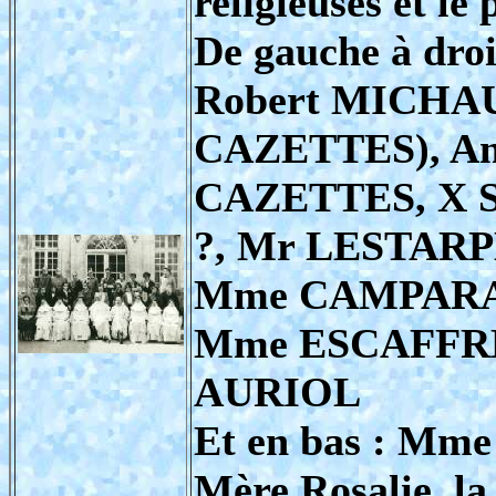
religieuses et le
De gauche à droi
Robert MICHAUX
CAZETTES), An
CAZETTES, X 
?, Mr LESTAR
Mme CAMPARA,
Mme ESCAFFRE
AURIOL
Et en bas : Mm
Mère Rosalie, la