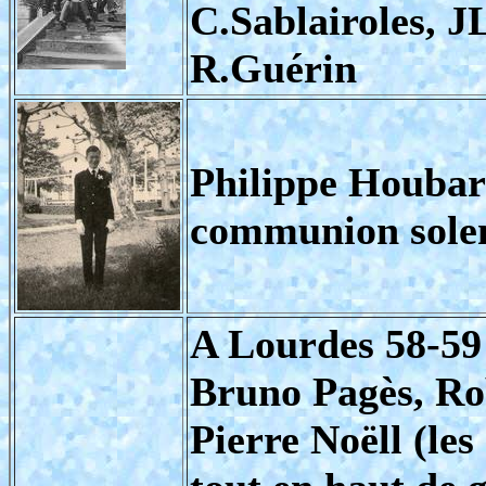
C.Sablairoles, J
R.Guérin
Philippe Houbart
communion solen
A Lourdes 58-59
Bruno Pagès, Ro
Pierre Noëll (le