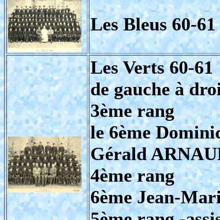
Les Bleus 60-61
Les Verts 60-61
de gauche à droi
3ème rang
le 6ème Domin
Gérald ARNAU
4ème rang
6ème Jean-Ma
5ème rang -assi