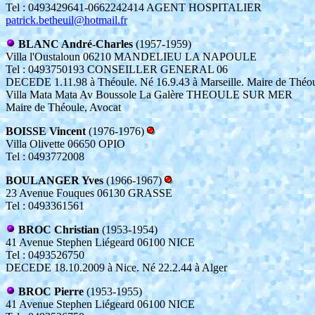
Tel : 0493429641-0662242414 AGENT HOSPITALIER
patrick.betheuil@hotmail.fr
BLANC André-Charles
(1957-1959)
Villa l'Oustaloun 06210 MANDELIEU LA NAPOULE
Tel : 0493750193 CONSEILLER GENERAL 06
DECEDE 1.11.98 à Théoule. Né 16.9.43 à Marseille. Maire de Théo
Villa Mata Mata Av Boussole La Galère THEOULE SUR MER
Maire de Théoule, Avocat
BOISSE Vincent
(1976-1976)
Villa Olivette 06650 OPIO
Tel : 0493772008
BOULANGER Yves
(1966-1967)
23 Avenue Fouques 06130 GRASSE
Tel : 0493361561
BROC Christian
(1953-1954)
41 Avenue Stephen Liégeard 06100 NICE
Tel : 0493526750
DECEDE 18.10.2009 à Nice. Né 22.2.44 à Alger
BROC Pierre
(1953-1955)
41 Avenue Stephen Liégeard 06100 NICE