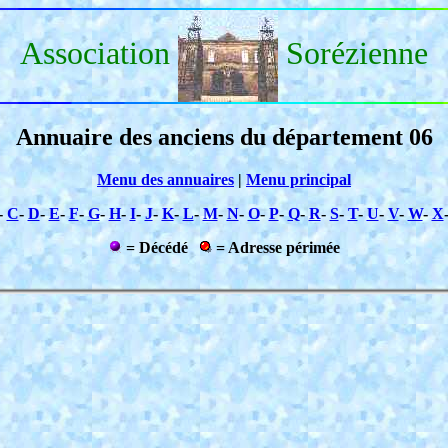
Association
Sorézienne
Annuaire des anciens du département 06
Menu des annuaires
|
Menu principal
-
C
-
D
-
E
-
F
-
G
-
H
-
I
-
J
-
K
-
L
-
M
-
N
-
O
-
P
-
Q
-
R
-
S
-
T
-
U
-
V
-
W
-
X
= Décédé
= Adresse périmée