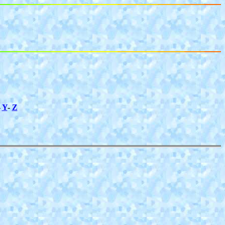
-
Y
-
Z