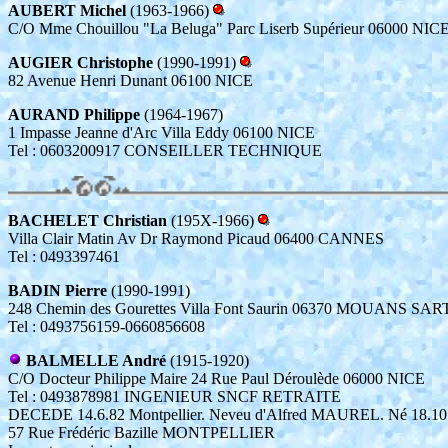
AUBERT Michel
(1963-1966)
C/O Mme Chouillou "La Beluga" Parc Liserb Supérieur 06000 NIC
AUGIER Christophe
(1990-1991)
82 Avenue Henri Dunant 06100 NICE
AURAND Philippe
(1964-1967)
1 Impasse Jeanne d'Arc Villa Eddy 06100 NICE
Tel : 0603200917 CONSEILLER TECHNIQUE
BACHELET Christian
(195X-1966)
Villa Clair Matin Av Dr Raymond Picaud 06400 CANNES
Tel : 0493397461
BADIN Pierre
(1990-1991)
248 Chemin des Gourettes Villa Font Saurin 06370 MOUANS S
Tel : 0493756159-0660856608
BALMELLE André
(1915-1920)
C/O Docteur Philippe Maire 24 Rue Paul Déroulède 06000 NICE
Tel : 0493878981 INGENIEUR SNCF RETRAITE
DECEDE 14.6.82 Montpellier. Neveu d'Alfred MAUREL. Né 18.10.
57 Rue Frédéric Bazille MONTPELLIER