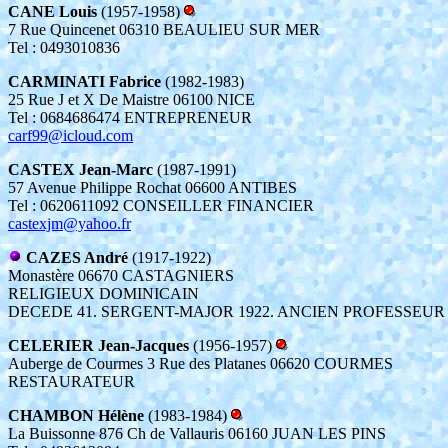
CANE Louis
(1957-1958)
7 Rue Quincenet 06310 BEAULIEU SUR MER
Tel : 0493010836
CARMINATI Fabrice
(1982-1983)
25 Rue J et X De Maistre 06100 NICE
Tel : 0684686474 ENTREPRENEUR
carf99@icloud.com
CASTEX Jean-Marc
(1987-1991)
57 Avenue Philippe Rochat 06600 ANTIBES
Tel : 0620611092 CONSEILLER FINANCIER
castexjm@yahoo.fr
CAZES André
(1917-1922)
Monastère 06670 CASTAGNIERS
RELIGIEUX DOMINICAIN
DECEDE 41. SERGENT-MAJOR 1922. ANCIEN PROFESSEUR
CELERIER Jean-Jacques
(1956-1957)
Auberge de Courmes 3 Rue des Platanes 06620 COURMES
RESTAURATEUR
CHAMBON Hélène
(1983-1984)
La Buissonne 876 Ch de Vallauris 06160 JUAN LES PINS