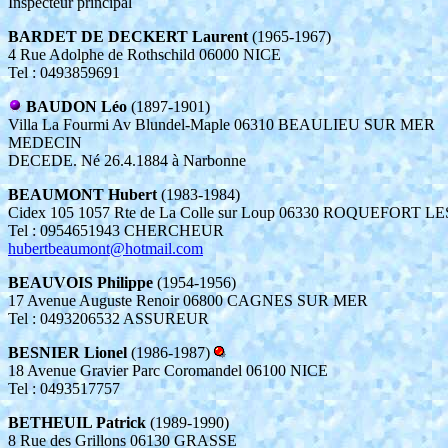
Inspecteur principal
BARDET DE DECKERT Laurent
(1965-1967)
4 Rue Adolphe de Rothschild 06000 NICE
Tel : 0493859691
BAUDON Léo
(1897-1901)
Villa La Fourmi Av Blundel-Maple 06310 BEAULIEU SUR MER
MEDECIN
DECEDE. Né 26.4.1884 à Narbonne
BEAUMONT Hubert
(1983-1984)
Cidex 105 1057 Rte de La Colle sur Loup 06330 ROQUEFORT LE
Tel : 0954651943 CHERCHEUR
hubertbeaumont@hotmail.com
BEAUVOIS Philippe
(1954-1956)
17 Avenue Auguste Renoir 06800 CAGNES SUR MER
Tel : 0493206532 ASSUREUR
BESNIER Lionel
(1986-1987)
18 Avenue Gravier Parc Coromandel 06100 NICE
Tel : 0493517757
BETHEUIL Patrick
(1989-1990)
8 Rue des Grillons 06130 GRASSE