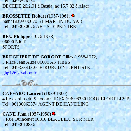
Tel : 0493526750
DECEDE 26.2.91 à Bastia, né 15.7.32 à Alger
BROSSETTE Robert
(1957-1961)
Saint Blaise 06670 ST MARTIN DU VAR
Tel : 0493080676 ARTISTE PEINTRE
BRU Philippe
(1976-1978)
06000 NICE
SPORTS
BRUGUIERE DE GORGOT Gilles
(1968-1972)
3 Place Jean Aude 06600 ANTIBES
Tel : 0493334132 CHIRURGIEN-DENTISTE
gbg126@yahoo.fr
CAFFARO Laurent
(1989-1990)
4 Les Jardins du Sinodon CIDEX 306 06330 ROQUEFORT LES P
Tel : 06130063574 AGENT DE HANDLING
CANE Jean
(1957-1958)
7 Rue Quincenet 06310 BEAULIEU SUR MER
Tel : 0493010836