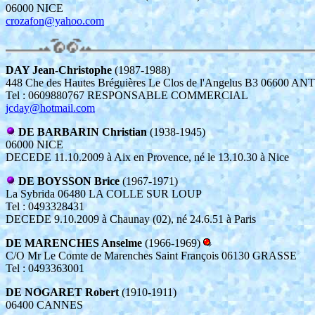
06000 NICE
crozafon@yahoo.com
DAY Jean-Christophe
(1987-1988)
448 Che des Hautes Bréguières Le Clos de l'Angelus B3 06600 AN
Tel : 0609880767 RESPONSABLE COMMERCIAL
jcday@hotmail.com
DE BARBARIN Christian
(1938-1945)
06000 NICE
DECEDE 11.10.2009 à Aix en Provence, né le 13.10.30 à Nice
DE BOYSSON Brice
(1967-1971)
La Sybrida 06480 LA COLLE SUR LOUP
Tel : 0493328431
DECEDE 9.10.2009 à Chaunay (02), né 24.6.51 à Paris
DE MARENCHES Anselme
(1966-1969)
C/O Mr Le Comte de Marenches Saint François 06130 GRASSE
Tel : 0493363001
DE NOGARET Robert
(1910-1911)
06400 CANNES