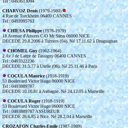
Tel : 0493613094
CHARVOZ Denis
(1979-1980)
4 Rue de Turckheim 06400 CANNES
Tel : 0493995763
CHIESA Philippe
(1978-1979)
18 Avenue d'Anvers C/O Mr Siton 06000 NICE
DECEDE 29.8.2006 à Turriers (04). Né 17.11.62 à Draguignan
CHOMEL Guy
(1962-1964)
2 Av J de Lattre de Tassigny 06400 CANNES
Tel : 0493322236
DECEDE 31.5.77 à Utelle (06). Né 25.11.46 à Paris
COCULA Maurice
(1918-1919)
53 Boulevard Victor Hugo 06000 NICE
Tel : 0493889787
DECEDE 10.10.81 à Aubagne. Né 24.12.05 à Marseille
COCULA Roger
(1918-1919)
53 Boulevard Victor Hugo 06000 NICE
Tel : 0493889787 ASSUREUR
DECEDE 26.6.85 à Nice. Né 28.2.04 à Marseille
CROZAFON Charles-Emile
(1987-1989)