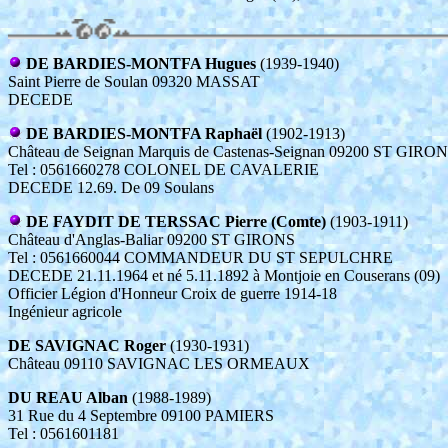
DE BARDIES-MONTFA Hugues
(1939-1940)
Saint Pierre de Soulan 09320 MASSAT
DECEDE
DE BARDIES-MONTFA Raphaël
(1902-1913)
Château de Seignan Marquis de Castenas-Seignan 09200 ST GIRO
Tel : 0561660278 COLONEL DE CAVALERIE
DECEDE 12.69. De 09 Soulans
DE FAYDIT DE TERSSAC Pierre (Comte)
(1903-1911)
Château d'Anglas-Baliar 09200 ST GIRONS
Tel : 0561660044 COMMANDEUR DU ST SEPULCHRE
DECEDE 21.11.1964 et né 5.11.1892 à Montjoie en Couserans (09)
Officier Légion d'Honneur Croix de guerre 1914-18
Ingénieur agricole
DE SAVIGNAC Roger
(1930-1931)
Château 09110 SAVIGNAC LES ORMEAUX
DU REAU Alban
(1988-1989)
31 Rue du 4 Septembre 09100 PAMIERS
Tel : 0561601181