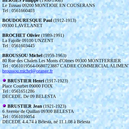
BERGES Philippe
(1966-1968)
Le Tussau 09200 MONTJOIE EN COUSERANS
Tel : 0561660403
BOUDOURESQUE Paul
(1912-1913)
09300 LAVELANET
BROCHET Olivier
(1989-1991)
La Fajolle 09100 UNZENT
Tel : 0561603445
BROUSSOU Michel
(1959-1963)
80 Rue des Chalets Les Monts d'Olmes 09300 MONTFERRIER
Tel : 0561019564-0680723887 CADRE COMMERCIAL ALIME
broussou.michel@orange.fr
BRUSTIER Henri
(1917-1923)
Place Courbet 09000 FOIX
Tel : 0561651286
DECEDE. De 09 BELESTA
BRUSTIER Jean
(1921-1923)
6 Avenue de Quillan 09300 BELESTA
Tel : 0561016054
DECEDE 4.4.74 à Bélesta, né 11.1.08 à Belesta