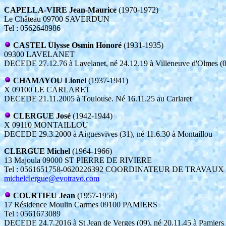
CAPELLA-VIRE Jean-Maurice
(1970-1972)
Le Château 09700 SAVERDUN
Tel : 0562648986
CASTEL Ulysse Osmin Honoré
(1931-1935)
09300 LAVELANET
DECEDE 27.12.76 à Lavelanet, né 24.12.19 à Villeneuve d'Olmes (
CHAMAYOU Lionel
(1937-1941)
X 09100 LE CARLARET
DECEDE 21.11.2005 à Toulouse. Né 16.11.25 au Carlaret
CLERGUE José
(1942-1944)
X 09110 MONTAILLOU
DECEDE 29.3.2000 à Aiguesvives (31), né 11.6.30 à Montaillou
CLERGUE Michel
(1964-1966)
13 Majoula 09000 ST PIERRE DE RIVIERE
Tel : 0561651758-0620226392 COORDINATEUR DE TRAVAUX
michelclergue@evotravo.com
COURTIEU Jean
(1957-1958)
17 Résidence Moulin Carmes 09100 PAMIERS
Tel : 0561673089
DECEDE 24.7.2016 à St Jean de Verges (09), né 20.11.45 à Pamiers