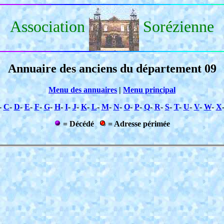
Association
Sorézienne
Annuaire des anciens du département 09
Menu des annuaires
|
Menu principal
-
C
-
D
-
E
-
F
-
G
-
H
-
I
-
J
-
K
-
L
-
M
-
N
-
O
-
P
-
Q
-
R
-
S
-
T
-
U
-
V
-
W
-
X
= Décédé
= Adresse périmée