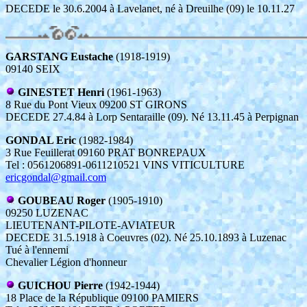
DECEDE le 30.6.2004 à Lavelanet, né à Dreuilhe (09) le 10.11.27
GARSTANG Eustache
(1918-1919)
09140 SEIX
GINESTET Henri
(1961-1963)
8 Rue du Pont Vieux 09200 ST GIRONS
DECEDE 27.4.84 à Lorp Sentaraille (09). Né 13.11.45 à Perpignan
GONDAL Eric
(1982-1984)
3 Rue Feuillerat 09160 PRAT BONREPAUX
Tel : 0561206891-0611210521 VINS VITICULTURE
ericgondal@gmail.com
GOUBEAU Roger
(1905-1910)
09250 LUZENAC
LIEUTENANT-PILOTE-AVIATEUR
DECEDE 31.5.1918 à Coeuvres (02). Né 25.10.1893 à Luzenac
Tué à l'ennemi
Chevalier Légion d'honneur
GUICHOU Pierre
(1942-1944)
18 Place de la République 09100 PAMIERS