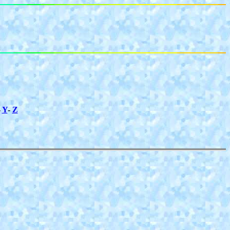
-
Y
-
Z