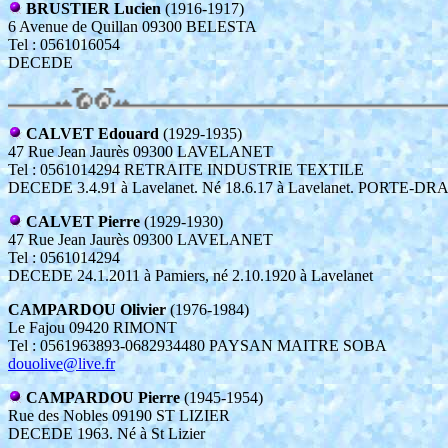
BRUSTIER Lucien
(1916-1917)
6 Avenue de Quillan 09300 BELESTA
Tel : 0561016054
DECEDE
CALVET Edouard
(1929-1935)
47 Rue Jean Jaurès 09300 LAVELANET
Tel : 0561014294 RETRAITE INDUSTRIE TEXTILE
DECEDE 3.4.91 à Lavelanet. Né 18.6.17 à Lavelanet. PORTE-D
CALVET Pierre
(1929-1930)
47 Rue Jean Jaurès 09300 LAVELANET
Tel : 0561014294
DECEDE 24.1.2011 à Pamiers, né 2.10.1920 à Lavelanet
CAMPARDOU Olivier
(1976-1984)
Le Fajou 09420 RIMONT
Tel : 0561963893-0682934480 PAYSAN MAITRE SOBA
douolive@live.fr
CAMPARDOU Pierre
(1945-1954)
Rue des Nobles 09190 ST LIZIER
DECEDE 1963. Né à St Lizier