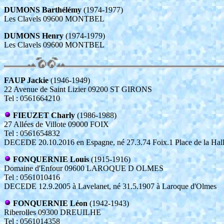
DUMONS Barthélémy
(1974-1977)
Les Clavels 09600 MONTBEL
DUMONS Henry
(1974-1979)
Les Clavels 09600 MONTBEL
FAUP Jackie
(1946-1949)
22 Avenue de Saint Lizier 09200 ST GIRONS
Tel : 0561664210
FIEUZET Charly
(1986-1988)
27 Allées de Villote 09000 FOIX
Tel : 0561654832
DECEDE 20.10.2016 en Espagne, né 27.3.74 Foix.1 Place de la Ha
FONQUERNIE Louis
(1915-1916)
Domaine d'Enfour 09600 LAROQUE D OLMES
Tel : 0561010416
DECEDE 12.9.2005 à Lavelanet, né 31.5.1907 à Laroque d'Olmes
FONQUERNIE Léon
(1942-1943)
Riberolles 09300 DREUILHE
Tel : 0561014358