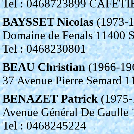
Tel : 0468723899 CAFETI
BAYSSET Nicolas
(1973-1
Domaine de Fenals 11400
Tel : 0468230801
BEAU Christian
(1966-19
37 Avenue Pierre Semar
BENAZET Patrick
(1975-
Avenue Général De Gaull
Tel : 0468245224