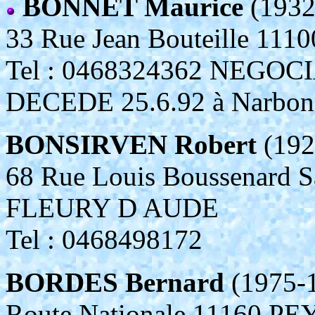
BONNET Maurice
(1932
33 Rue Jean Bouteille 1
Tel : 0468324362 NEGOC
DECEDE 25.6.92 à Narbonn
BONSIRVEN Robert
(192
68 Rue Louis Boussenard S
FLEURY D AUDE
Tel : 0468498172
BORDES Bernard
(1975-
Route Nationale 11160 