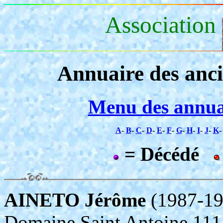
Association
Annuaire des anc
Menu des annua
A
-
B
-
C
-
D
-
E
-
F
-
G
-
H
-
I
-
J
-
K
= Décédé
AINETO Jérôme
(1987-1
Domaine Saint Antoine 1