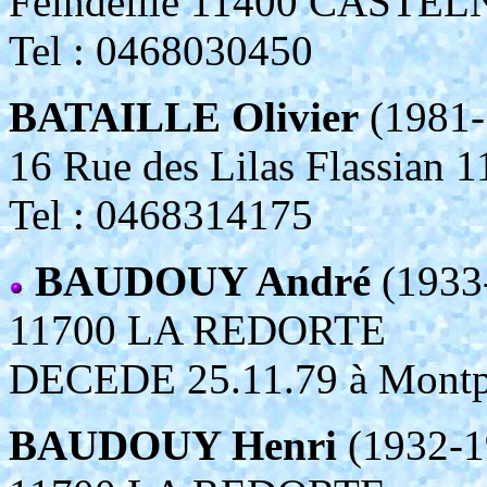
Feindeille 11400 CAST
Tel : 0468030450
BATAILLE Olivier
(1981-
16 Rue des Lilas Flassia
Tel : 0468314175
BAUDOUY André
(1933
11700 LA REDORTE
DECEDE 25.11.79 à Montpell
BAUDOUY Henri
(1932-1