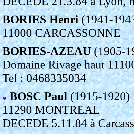
DECEDE 21.3.84 à Lyon, n
BORIES Henri
(1941-194
11000 CARCASSONNE
BORIES-AZEAU
(1905-1
Domaine Rivage haut 11
Tel : 0468335034
BOSC Paul
(1915-1920)
11290 MONTREAL
DECEDE 5.11.84 à Carcasso