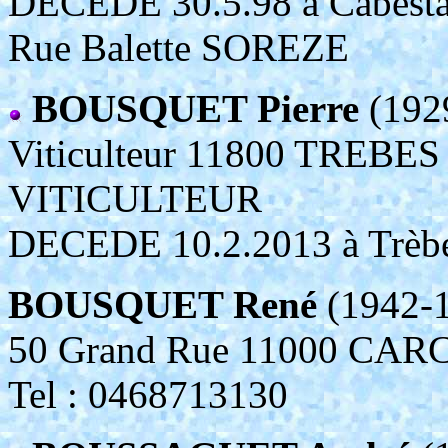
DECEDE 30.5.98 à Cabestan
Rue Balette SOREZE
BOUSQUET Pierre
(192
Viticulteur 11800 TREBES
VITICULTEUR
DECEDE 10.2.2013 à Trèbes 
BOUSQUET René
(1942-
50 Grand Rue 11000 CA
Tel : 0468713130