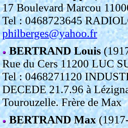
17 Boulevard Marcou 1
Tel : 0468723645 RADI
philberges@yahoo.fr
BERTRAND Louis
(1917
Rue du Cers 11200 LUC 
Tel : 0468271120 INDUS
DECEDE 21.7.96 à Lézignan
Tourouzelle. Frère de Max
BERTRAND Max
(1917