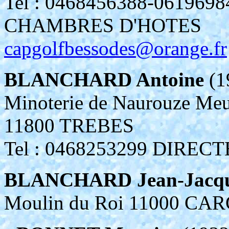
Tel : 0468456388-06196
CHAMBRES D'HOTES
capgolfbessodes@orange.fr
BLANCHARD Antoine
(1
Minoterie de Naurouze Meu
11800 TREBES
Tel : 0468253299 DIRE
BLANCHARD Jean-Jacq
Moulin du Roi 11000 C