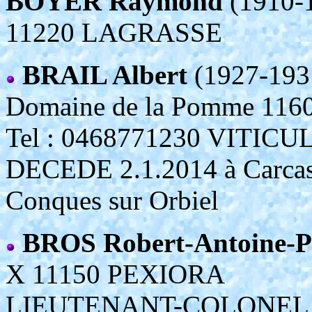
BOYER Raymond
(1910-
11220 LAGRASSE
BRAIL Albert
(1927-193
Domaine de la Pomme 1
Tel : 0468771230 VITIC
DECEDE 2.1.2014 à Carcass
Conques sur Orbiel
BROS Robert-Antoine-P
X 11150 PEXIORA
LIEUTENANT-COLONEL