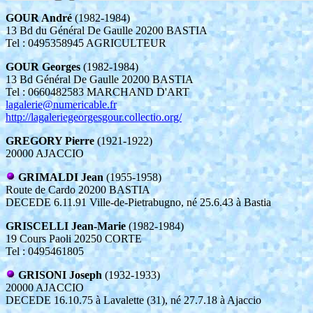
GOUR André
(1982-1984)
13 Bd du Général De Gaulle 20200 BASTIA
Tel : 0495358945 AGRICULTEUR
GOUR Georges
(1982-1984)
13 Bd Général De Gaulle 20200 BASTIA
Tel : 0660482583 MARCHAND D'ART
lagalerie@numericable.fr
http://lagaleriegeorgesgour.collectio.org/
GREGORY Pierre
(1921-1922)
20000 AJACCIO
GRIMALDI Jean
(1955-1958)
Route de Cardo 20200 BASTIA
DECEDE 6.11.91 Ville-de-Pietrabugno, né 25.6.43 à Bastia
GRISCELLI Jean-Marie
(1982-1984)
19 Cours Paoli 20250 CORTE
Tel : 0495461805
GRISONI Joseph
(1932-1933)
20000 AJACCIO
DECEDE 16.10.75 à Lavalette (31), né 27.7.18 à Ajaccio