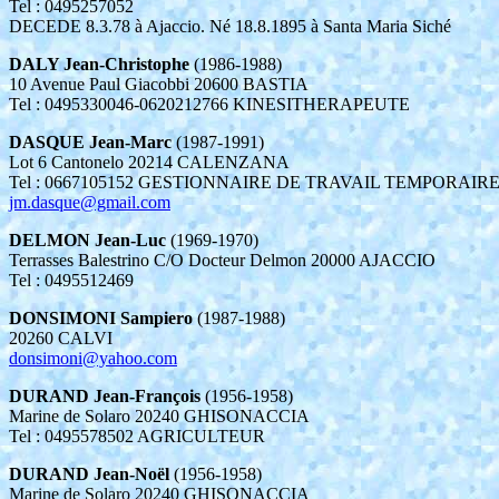
Tel : 0495257052
DECEDE 8.3.78 à Ajaccio. Né 18.8.1895 à Santa Maria Siché
DALY Jean-Christophe
(1986-1988)
10 Avenue Paul Giacobbi 20600 BASTIA
Tel : 0495330046-0620212766 KINESITHERAPEUTE
DASQUE Jean-Marc
(1987-1991)
Lot 6 Cantonelo 20214 CALENZANA
Tel : 0667105152 GESTIONNAIRE DE TRAVAIL TEMPORAIR
jm.dasque@gmail.com
DELMON Jean-Luc
(1969-1970)
Terrasses Balestrino C/O Docteur Delmon 20000 AJACCIO
Tel : 0495512469
DONSIMONI Sampiero
(1987-1988)
20260 CALVI
donsimoni@yahoo.com
DURAND Jean-François
(1956-1958)
Marine de Solaro 20240 GHISONACCIA
Tel : 0495578502 AGRICULTEUR
DURAND Jean-Noël
(1956-1958)
Marine de Solaro 20240 GHISONACCIA