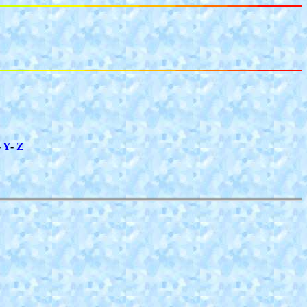
-
Y
-
Z