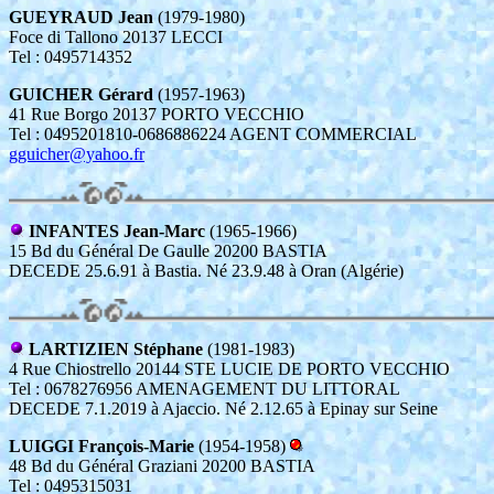
GUEYRAUD Jean
(1979-1980)
Foce di Tallono 20137 LECCI
Tel : 0495714352
GUICHER Gérard
(1957-1963)
41 Rue Borgo 20137 PORTO VECCHIO
Tel : 0495201810-0686886224 AGENT COMMERCIAL
gguicher@yahoo.fr
INFANTES Jean-Marc
(1965-1966)
15 Bd du Général De Gaulle 20200 BASTIA
DECEDE 25.6.91 à Bastia. Né 23.9.48 à Oran (Algérie)
LARTIZIEN Stéphane
(1981-1983)
4 Rue Chiostrello 20144 STE LUCIE DE PORTO VECCHIO
Tel : 0678276956 AMENAGEMENT DU LITTORAL
DECEDE 7.1.2019 à Ajaccio. Né 2.12.65 à Epinay sur Seine
LUIGGI François-Marie
(1954-1958)
48 Bd du Général Graziani 20200 BASTIA
Tel : 0495315031