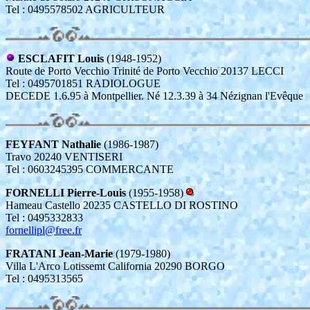
Tel : 0495578502 AGRICULTEUR
ESCLAFIT Louis
(1948-1952)
Route de Porto Vecchio Trinité de Porto Vecchio 20137 LECCI
Tel : 0495701851 RADIOLOGUE
DECEDE 1.6.95 à Montpellier. Né 12.3.39 à 34 Nézignan l'Evêque
FEYFANT Nathalie
(1986-1987)
Travo 20240 VENTISERI
Tel : 0603245395 COMMERCANTE
FORNELLI Pierre-Louis
(1955-1958)
Hameau Castello 20235 CASTELLO DI ROSTINO
Tel : 0495332833
fornellipl@free.fr
FRATANI Jean-Marie
(1979-1980)
Villa L'Arco Lotissemt California 20290 BORGO
Tel : 0495313565