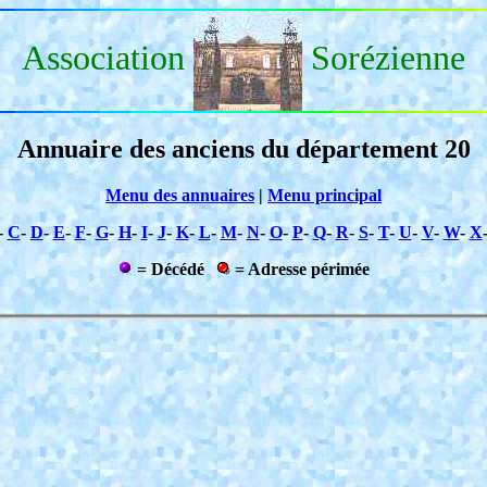
Association
Sorézienne
Annuaire des anciens du département 20
Menu des annuaires
|
Menu principal
-
C
-
D
-
E
-
F
-
G
-
H
-
I
-
J
-
K
-
L
-
M
-
N
-
O
-
P
-
Q
-
R
-
S
-
T
-
U
-
V
-
W
-
X
= Décédé
= Adresse périmée