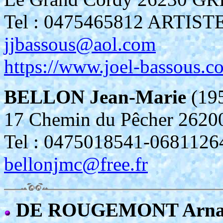
Tel : 0475465812 ARTIS
jjbassous@aol.com
https://www.joel-bassous.c
BELLON Jean-Marie
(19
17 Chemin du Pêcher 2
Tel : 0475018541-06811
bellonjmc@free.fr
DE ROUGEMONT Arn