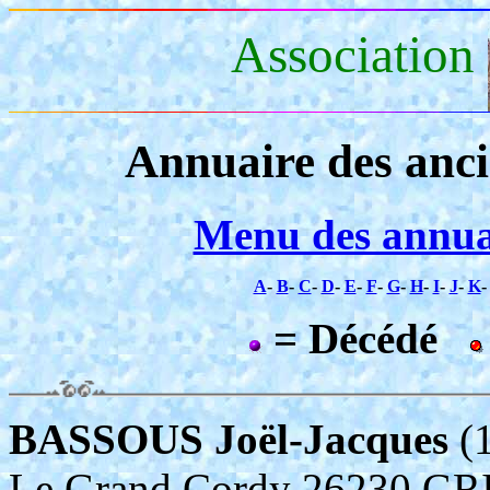
Association
Annuaire des anc
Menu des annua
A
-
B
-
C
-
D
-
E
-
F
-
G
-
H
-
I
-
J
-
K
= Décédé
BASSOUS Joël-Jacques
(1
Le Grand Cordy 26230 G