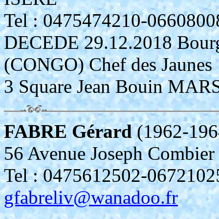
Tel : 0475474210-0660
DECEDE 29.12.2018 Bourg
(CONGO) Chef des Jaunes
3 Square Jean Bouin MA
FABRE Gérard
(1962-196
56 Avenue Joseph Combi
Tel : 0475612502-0672
gfabreliv@wanadoo.fr