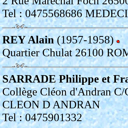
2 Rue Maréchal Foch 2
Tel : 0475568686 MEDEC
REY Alain
(1957-1958)
Quartier Chulat 26100 
SARRADE Philippe et Fra
Collège Cléon d'Andran C/
CLEON D ANDRAN
Tel : 0475901332