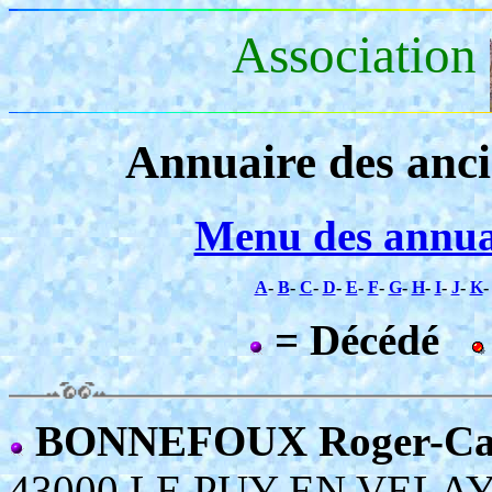
Association
Annuaire des anc
Menu des annua
A
-
B
-
C
-
D
-
E
-
F
-
G
-
H
-
I
-
J
-
K
= Décédé
BONNEFOUX Roger-Cam
43000 LE PUY EN VELA