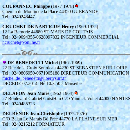
COUPANNEC Philippe
(1977-1978)
Chemin du Moulin de la Place 44350 GUERANDE
Tel : 0240248447
CRUCHET DE NARTIGUE Henry
(1969-1975)
12 La Bernerie 44680 ST MARS DE COUTAIS
Tel : 0249094355-0628097832 INGENIEUR COMMERCIAL
hcruchet@9online.fr
DE BENEDETTI Michel
(1967-1969)
22 Rue de la Croix Sourdeau 44230 ST SEBASTIEN SUR LOIRE
Tel : 0240806950-0671905188 DIRECTEUR COMMUNICATION
michel.de_benedetti@libertysurf.fr
DECEDE 07.2014. Né 10.3.50 à Marseille
DELAFON Jean-Marie
(1962-1964)
27 Boulevard Gabriel GuistHau C/O Yannick Vollet 44000 NANTE
Tel : 0240485323
DELBENDE Jean-Christophe
(1975-1976)
C/O Balan Le Marais Bd Prée 44770 LA PLAINE SUR MER
Tel : 0240215212 FORMATEUR