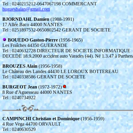
Tel : 0240215212-0647067198 COMMERCANT
huguesbalan@gmail.com
BJORNDAHL Damien
(1988-1991)
17 Allée Baco 44000 NANTES
Tel : 0251897532-0650802542 GERANT DE SOCIETE
BOUEDO Gaston-Pierre
(1956-1965)
Les Fraîches 44350 GUERANDE
Tel : 0240632728 DIRECTEUR DE SOCIETE INFORMATIQUE
DECEDE 18.9.2000 accident auto Varades (44). Né 1.3.47 à Parthen
BROUZES Alain
(1956-1958)
Le Château des Landes 44430 LE LOROUX BOTTEREAU
Tel : 0240338586 GERANT DE SOCIETE
BURGEOT Jean
(1972-1972)
8 Rue d'Aguesseau 44000 NANTES
Tel : 0240734922
CAMPINCHI Christian et Dominique
(1956-1959)
4 Rue Vega 44700 ORVAULT
Tel : 0240630529