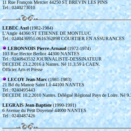
11 Rue François Mercier 44250 ST BREVIN LES PINS
Tel : 0240273010
LEBEC Axel
(1982-1984)
L'Angle 44360 ST ETIENNE DE MONTLUC
Tel : 0240436951-0616762898 COURTIER EN ASSURANCES
LEBONNOIS Pierre-Arnaud
(1972-1974)
103 Rue Hector Berlioz 44300 NANTES
Tel : 0240943532 JOURNALISTE-DESSINATEUR
DECEDE 23.2.2016 à Nantes. Né 11.3.59 à CAEN.
Officier Arts et Presse
LECOY Jean-Marc
(1981-1983)
21 Bd du Manoir Saint Lô 44100 NANTES
Tel : 0240495443
DECEDE 10.2.2010 Nantes. Délégué Régional Pays de Loire. Né 9.
LEGRAIS Jean-Baptiste
(1990-1991)
6 Avenue du Petit Doyenné 44000 NANTES
Tel : 0240487426