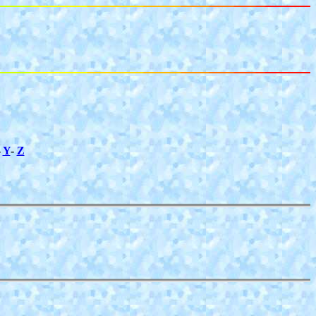
-
Y
-
Z