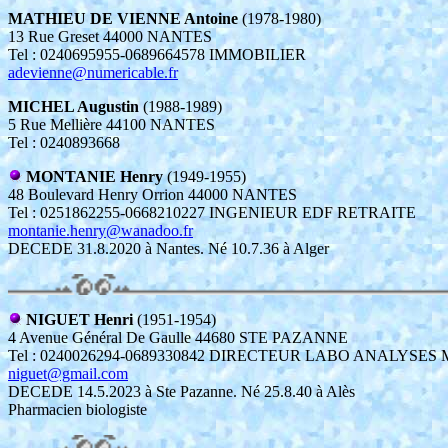
MATHIEU DE VIENNE Antoine
(1978-1980)
13 Rue Greset 44000 NANTES
Tel : 0240695955-0689664578 IMMOBILIER
adevienne@numericable.fr
MICHEL Augustin
(1988-1989)
5 Rue Mellière 44100 NANTES
Tel : 0240893668
MONTANIE Henry
(1949-1955)
48 Boulevard Henry Orrion 44000 NANTES
Tel : 0251862255-0668210227 INGENIEUR EDF RETRAITE
montanie.henry@wanadoo.fr
DECEDE 31.8.2020 à Nantes. Né 10.7.36 à Alger
NIGUET Henri
(1951-1954)
4 Avenue Général De Gaulle 44680 STE PAZANNE
Tel : 0240026294-0689330842 DIRECTEUR LABO ANALYSES
niguet@gmail.com
DECEDE 14.5.2023 à Ste Pazanne. Né 25.8.40 à Alès
Pharmacien biologiste