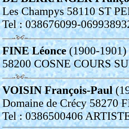
Les Champys 58110 ST P
Tel : 038676099-069938
FINE Léonce
(1900-1901)
58200 COSNE COURS SU
VOISIN François-Paul
(19
Domaine de Crécy 58270
Tel : 0386500406 ARTIS