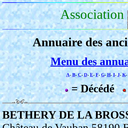
Association
Annuaire des anc
Menu des annua
A
-
B
-
C
-
D
-
E
-
F
-
G
-
H
-
I
-
J
-
K
= Décédé
BETHERY DE LA BROSSE
Château de Vauban 5819