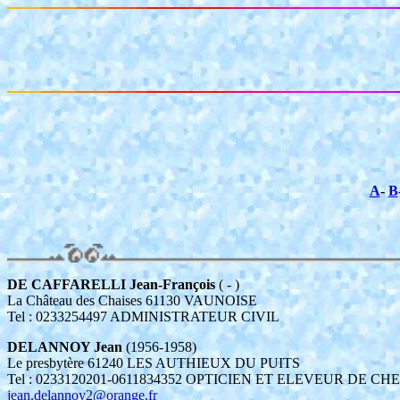
A
-
B
DE CAFFARELLI Jean-François
( - )
La Château des Chaises 61130 VAUNOISE
Tel : 0233254497 ADMINISTRATEUR CIVIL
DELANNOY Jean
(1956-1958)
Le presbytère 61240 LES AUTHIEUX DU PUITS
Tel : 0233120201-0611834352 OPTICIEN ET ELEVEUR DE C
jean.delannoy2@orange.fr