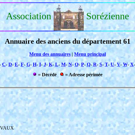
Association
Sorézienne
Annuaire des anciens du département 61
Menu des annuaires
|
Menu principal
-
C
-
D
-
E
-
F
-
G
-
H
-
I
-
J
-
K
-
L
-
M
-
N
-
O
-
P
-
Q
-
R
-
S
-
T
-
U
-
V
-
W
-
X
= Décédé
= Adresse périmée
HEVAUX