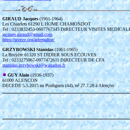
GIRAUD Jacques
(1961-1964)
Les Chatelets 61290 L HOME CHAMONDOT
Tel : 0233832453-0607767345 DIRECTEUR VISITES MEDICAL
jacques.giraud@gmail.com
https://soreze.org/adrenaline/
GRZYBOWSKI Stanislas
(1961-1965)
La Bruyère 61320 ST DIDIER SOUS ECOUVES
Tel : 0233275967-0977472611 DIRECTEUR DE CFA
stanislas.grzybowski@wanadoo.fr
GUY Alain
(1936-1937)
61000 ALENCON
DECEDE 5.5.2015 au Pouliguen (44), né 27.7.28 à Alençon