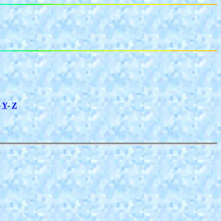
-
Y
-
Z