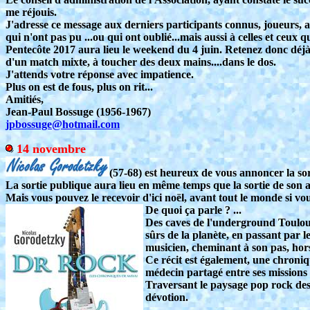
me réjouis.
J'adresse ce message aux derniers participants connus, joueurs, a
qui n'ont pas pu ...ou qui ont oublié...mais aussi à celles et ceux 
Pentecôte 2017 aura lieu le weekend du 4 juin. Retenez donc déjà cet
d'un match mixte, à toucher des deux mains....dans le dos.
J'attends votre réponse avec impatience.
Plus on est de fous, plus on rit...
Amitiés,
Jean-Paul Bossuge (1956-1967)
jpbossuge@hotmail.com
14 novembre
(57-68) est heureux de vous annoncer la so
La sortie publique aura lieu en même temps que la sortie de son 
Mais vous pouvez le recevoir d'ici noël, avant tout le monde si vou
De quoi ça parle ? ...
Des caves de l'underground Toulousa
sûrs de la planète, en passant par 
musicien, cheminant à son pas, hors
Ce récit est également, une chroniq
médecin partagé entre ses missions 
Traversant le paysage pop rock des
dévotion.