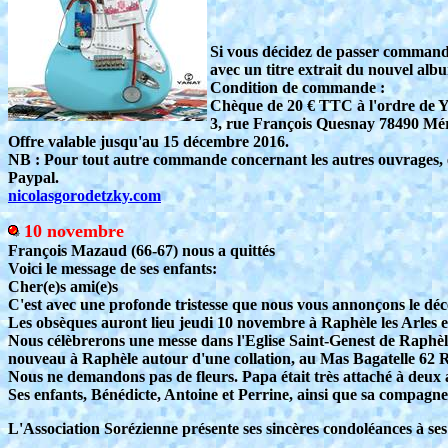
Si vous décidez de passer commande a
avec un titre extrait du nouvel alb
Condition de commande :
Chèque de 20 € TTC à l'ordre de 
3, rue François Quesnay 78490 Mé
Offre valable jusqu'au 15 décembre 2016.
NB : Pour tout autre commande concernant les autres ouvrages, en
Paypal.
nicolasgorodetzky.com
10 novembre
François Mazaud (66-67) nous a quittés
Voici le message de ses enfants:
Cher(e)s ami(e)s
C'est avec une profonde tristesse que nous vous annonçons le décè
Les obsèques auront lieu jeudi 10 novembre à Raphèle les Arles e
Nous célèbrerons une messe dans l'Eglise Saint-Genest de Raphèle
nouveau à Raphèle autour d'une collation, au Mas Bagatelle 62 Ro
Nous ne demandons pas de fleurs. Papa était très attaché à deux as
Ses enfants, Bénédicte, Antoine et Perrine, ainsi que sa compagn
L'Association Sorézienne présente ses sincères condoléances à ses