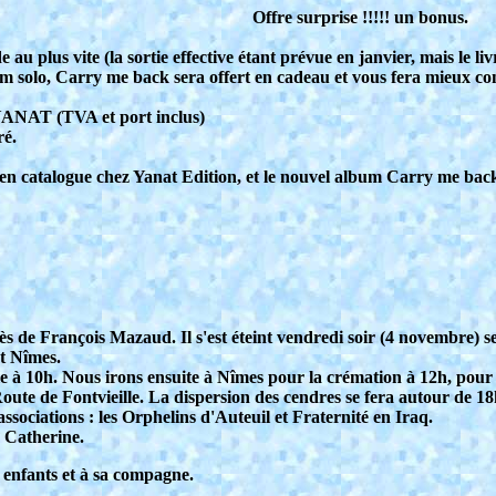
Offre surprise !!!!! un bonus.
u plus vite (la sortie effective étant prévue en janvier, mais le li
um solo, Carry me back sera offert en cadeau et vous fera mieux co
YANAT (TVA et port inclus)
ré.
 catalogue chez Yanat Edition, et le nouvel album Carry me back, 
s de François Mazaud. Il s'est éteint vendredi soir (4 novembre) se
t Nîmes.
 à 10h. Nous irons ensuite à Nîmes pour la crémation à 12h, pour 
ute de Fontvieille. La dispersion des cendres se fera autour de 18
sociations : les Orphelins d'Auteuil et Fraternité en Iraq.
e Catherine.
 enfants et à sa compagne.