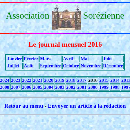
Association
Sorézienne
Le journal mensuel 2016
Janvier
Février
Mars
Avril
Mai
Juin
Juillet
Août
Septembre
Octobre
Novembre
Décembre
2024
2023
2022
2021
2020
2019
2018
2017
2016
2015
2014
201
2008
2007
2006
2005
2004
2003
2002
2001
2000
1999
1998
199
Retour au menu
-
Envoyer un article à la rédaction