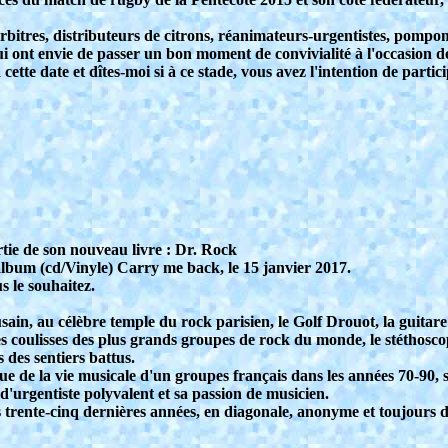
rbitres, distributeurs de citrons, réanimateurs-urgentistes, pompo
qui ont envie de passer un bon moment de convivialité à l'occasion de 
te date et dîtes-moi si à ce stade, vous avez l'intention de participe
rtie de son nouveau livre : Dr. Rock
album (cd/Vinyle) Carry me back, le 15 janvier 2017.
s le souhaitez.
in, au célèbre temple du rock parisien, le Golf Drouot, la guitare à
les coulisses des plus grands groupes de rock du monde, le stéthosco
 des sentiers battus.
ue de la vie musicale d'un groupes français dans les années 70-90
d'urgentiste polyvalent et sa passion de musicien.
 trente-cinq dernières années, en diagonale, anonyme et toujours 