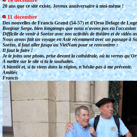
14 décembre
20 ans que ce site existe. Joyeux anniversaire à moi-même !
11 décembre
Des nouvelles de Francis Grand (54-57) et d'Orso Delage de Luget
Bonjour Serge, bien longtemps que nous n'avons pas eu l'occasion 
Difficile de venir à Sorèze avec nos activités de théâtre et de vidéo a
Nous avons fait un voyage en Asie récemment avec un passage à Saig
Sorèze, il faut aller jusqu'au VietNam pour se rencontrer :
Il faut le faire !
Je te joins une photo, prise devant la cathédrale, où tu verras qu'Or
A mettre sur le site si tu le souhaites.
A bientôt et, si tu viens dans la région, n'hésite-pas à me prévenir.
Amitiés
Francis