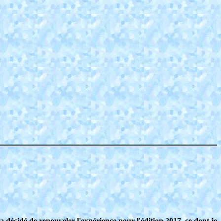
a décidé de renouveler l'expérience pour l'édition 2017, ce dont je