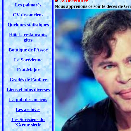
28 décembre
Les palmarès
Nous apprenons ce soir le décès de Gr
CV des anciens
Quelques statistiques
Hôtels, restaurants,
gîtes
Boutique de l'Assoc
La Sorézienne
Etat-Major
Gradés de Fanfare
Liens et infos diverses
La pub des anciens
Les archives
Les Soréziens du
XXème siècle