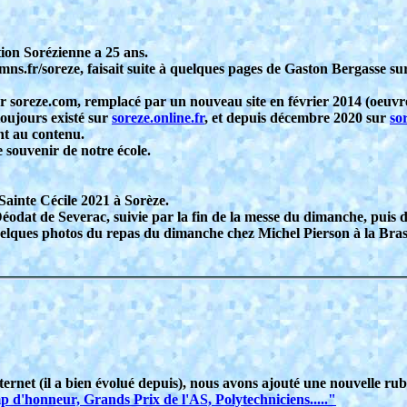
ation Sorézienne a 25 ans.
fr/soreze, faisait suite à quelques pages de Gaston Bergasse sur 
ur soreze.com, remplacé par un nouveau site en février 2014 (oeuvr
toujours existé sur
soreze.online.fr
, et depuis décembre 2020 sur
so
nt au contenu.
 souvenir de notre école.
Sainte Cécile 2021 à Sorèze.
éodat de Severac, suivie par la fin de la messe du dimanche, puis
uelques photos du repas du dimanche chez Michel Pierson à la Bras
ternet (il a bien évolué depuis), nous avons ajouté une nouvelle rub
d'honneur, Grands Prix de l'AS, Polytechniciens....."