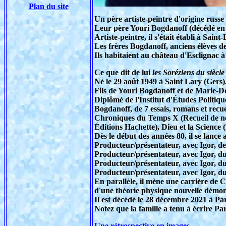
Plan du site
Un père artiste-peintre d'origine russe
Leur père Youri Bogdanoff (décédé en 2
Artiste-peintre, il s'était établi à Sai
Les frères Bogdanoff, anciens élèves de
Ils habitaient au château d'Esclignac 
Ce que dit de lui
les Soréziens du siècle
Né le 29 août 1949 à Saint Lary (Gers)
Fils de Youri Bogdanoff et de Marie-
Diplômé de l'Institut d'Études Politiq
Bogdanoff, de 7 essais, romans et recuei
Chroniques du Temps X (Recueil de no
Éditions Hachette), Dieu et la Science (
Dès le début des années 80, il se lance 
Producteur/présentateur, avec Igor, d
Producteur/présentateur, avec Igor, d
Producteur/présentateur, avec Igor, d
Producteur/présentateur, avec Igor, d
En parallèle, il mène une carrière de 
d'une théorie physique nouvelle démontra
Il est décédé le 28 décembre 2021 à Par
Notez que la famille a tenu à écrire Par
Une rétrospective en images