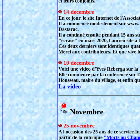
et leurs conjoints.
14 décembre
En ce jour, le site Internet de l'Associ
Il a commencé modestement sur www.mns.
Dastarac.
Il a continué ensuite pendant 15 ans s
"écrasé" en mars 2020, l'ancien site a 
Ces deux derniers sont identiques qua
Merci aux contributeurs. Et que vive le
10 décembre
Voici une video d'Yves Reberga sur la 
Elle commence par la conférence sur D
Housseau, maire du village, et enfin q
La video
Novembre
25 novembre
A l'occasion des 25 ans de ce service In
partir de la rubrique
"Morts au Champ 