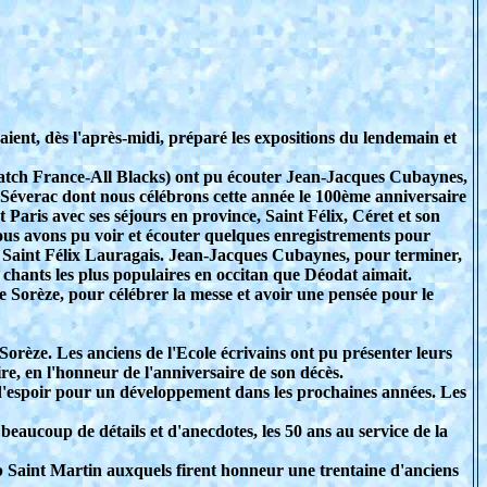
aient, dès l'après-midi, préparé les expositions du lendemain et
 match France-All Blacks) ont pu écouter Jean-Jacques Cubaynes,
de Séverac dont nous célébrons cette année le 100ème anniversaire
 Paris avec ses séjours en province, Saint Félix, Céret et son
 Nous avons pu voir et écouter quelques enregistrements pour
i à Saint Félix Lauragais. Jean-Jacques Cubaynes, pour terminer,
 chants les plus populaires en occitan que Déodat aimait.
 Sorèze, pour célébrer la messe et avoir une pensée pour le
Sorèze. Les anciens de l'Ecole écrivains ont pu présenter leurs
re, en l'honneur de l'anniversaire de son décès.
d'espoir pour un développement dans les prochaines années. Les
eaucoup de détails et d'anecdotes, les 50 ans au service de la
Pub Saint Martin auxquels firent honneur une trentaine d'anciens