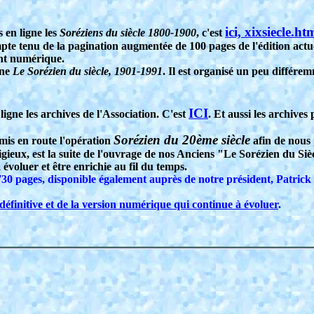
ici, xixsiecle.ht
 en ligne les
Soréziens du siècle 1800-1900
, c'est
e tenu de la pagination augmentée de 100 pages de l'édition actuel
ent numérique.
gne
Le Sorézien du siècle, 1901-1991
. Il est organisé un peu différe
ICI
gne les archives de l'Association. C'est
. Et aussi les archives
Sorézien du 20ème siècle
mis en route l'opération
afin de nous 
ieux, est la suite de l'ouvrage de nos Anciens "Le Sorézien du Sièc
évoluer et être enrichie au fil du temps.
30 pages, disponible également auprès de notre président, Patric
 définitive et de la version numérique qui continue à évoluer
.