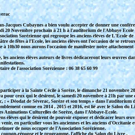
verac
an-Jacques Cubaynes a bien voulu accepter de donner une conférenc
edi 20 Novembre prochain à 21 h à l'auditorium de l'Abbaye Ecole à
sociation Sorézienne qui regroupe les anciens élèves de L'Ecole de 
éâtre de fêtes à l'Ecole, les anciens élèves ont l'occasion de se retro
le à 10h30 nous aurons l'occasion de manifester notre attachement
 les anciens élèves auteurs de livres dédicaceront leurs œuvres da
nifestations.
aire de l'association Sorézienne : 06 38 65 60 99
 participer à la Sainte Cécile à Sorèze, le dimanche 21 novembre 2
a pour ceux qui le désirent, le samedi 20 novembre à 21h par un
ac, : « Déodat de Séverac, Sorèze et son temps » dans l'auditorium 
lement comme en 2014 , 2015 et 2016, est lié avec le Salon du Liv
es Animations Culturelles de Sorèze, dans l'Abbaye-Ecole.
iens élèves qui le désirent de pouvoir exposer et dédicacer leurs œuv
de venir, en particulier vous les anciennes et les anciens d'Occitanie
tinuer de nous occuper de l'Association Sorézienne.
le coupon-réponse et le programme, l'affiche du Salon du Livre .