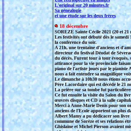
L'original sur 20 minutes.fr
Sa généalogie
et une étude sur les deux frères
18 décembre
SOREZE Sainte Cécile 2021 (20 et 21
Les festivités ont débuté dès le samedi
la conférence du soir.
A 21h, une trentaine d'anciens et d'am
directeur du festival Déodat de Sévera
du décès. Furent tour à tour évoqués, s
attirance pour la vie provinciale faisa
piano de l'artiste joués par le pianis
nous a fait entendre sa magnifique voi
Le dimanche à 10h30 nous étions accuei
Père Lacordaire qui est décédé le 21 n
La prière sur sa tombe fut particulière
Ce fut ensuite la visite du Salon du li
œuvres disques et CD à la salle capitul
Merci à Anne-Marie Denis pour son org
anciens de l'Ecole apportent un plus da
Albert Mamy a pu dédicacer son livre « 
commune de Sorèze et ses relations étro
Ghislaine et Michel Pierson avaient mis