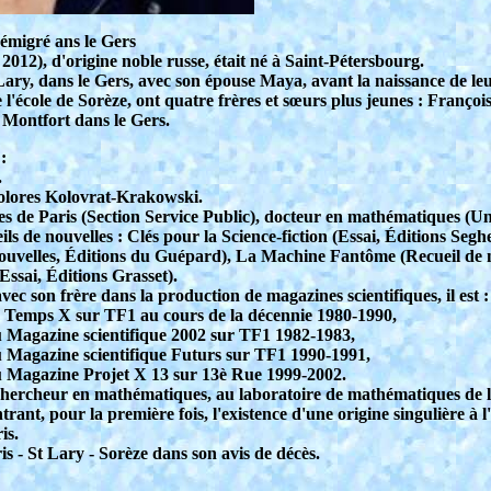
 émigré ans le Gers
012), d'origine noble russe, était né à Saint-Pétersbourg.
nt-Lary, dans le Gers, avec son épouse Maya, avant la naissance de l
 l'école de Sorèze, ont quatre frères et sœurs plus jeunes : Franço
à Montfort dans le Gers.
:
.
Dolores Kolovrat-Krakowski.
ues de Paris (Section Service Public), docteur en mathématiques (U
ls de nouvelles : Clés pour la Science-fiction (Essai, Éditions Seghe
uvelles, Éditions du Guépard), La Machine Fantôme (Recueil de 
Essai, Éditions Grasset).
avec son frère dans la production de magazines scientifiques, il est :
e Temps X sur TF1 au cours de la décennie 1980-1990,
u Magazine scientifique 2002 sur TF1 1982-1983,
u Magazine scientifique Futurs sur TF1 1990-1991,
u Magazine Projet X 13 sur 13è Rue 1999-2002.
Chercheur en mathématiques, au laboratoire de mathématiques de l'
nt, pour la première fois, l'existence d'une origine singulière à l'
is.
is - St Lary - Sorèze dans son avis de décès.