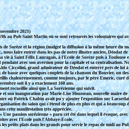
 novembre 2021)
 19h au Pub Saint Martin où se sont retrouvés les volontaires qui av
is de Sorèze et la région (malgré la diffusion à la même heure du
c, nous faire entrer dans les pas de notre illustre ancien, Déodat 
a vie à Saint Félix Lauragais, à l'Ecole de Sorèze puis à Toulouse et
nt pendant avec son aversion pour la capitale et sa centralisation.
te Aldo Ciccolini, grand admirateur de Déodat et enterré près de lu
x de basse avec quelques couplets de la chanson du Bouvier, un des
llis chaleureusement, comme toujours, par le père Emeric, curé de
ovembre soit il y a exactement 160 ans.
ment recueillie ainsi que La Sorézienne qui suivit.
vre et son inauguration par Marie-Lise Housseau, nouvelle maire de 
aire où Patrick Chabin avait pu y ajouter l'exposition sur Lacordai
anisation du salon qui s'étend de plus en plus et qui a beaucoup 
ns cette manifestation très appréciée.
Une passion sorézienne » paru cet été dans lequel il évoque, avec b
ites avec l'Ecole puis l'Abbaye-Ecole.
 les petits plats dans les grands pour servir le repas de midi au 