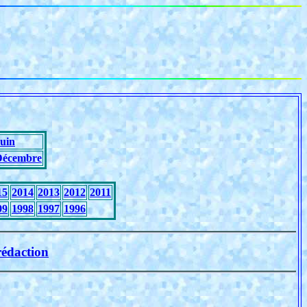
uin
Décembre
15
2014
2013
2012
2011
99
1998
1997
1996
rédaction