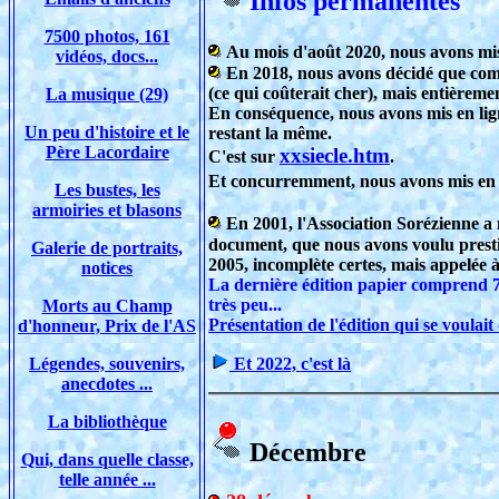
Infos permanentes
7500 photos, 161
Au mois d'août 2020, nous avons mis
vidéos, docs...
En 2018, nous avons décidé que compt
(ce qui coûterait cher), mais entièrem
La musique (29)
En conséquence, nous avons mis en li
Un peu d'histoire et le
restant la même.
Père Lacordaire
xxsiecle.htm
C'est sur
.
Et concurremment, nous avons mis en li
Les bustes, les
armoiries et blasons
En 2001, l'Association Sorézienne a 
document, que nous avons voulu prestig
Galerie de portraits,
2005, incomplète certes, mais appelée à 
notices
La dernière édition papier comprend 7
très peu...
Morts au Champ
Présentation de l'édition qui se voulait
d'honneur, Prix de l'AS
Et 2022, c'est là
Légendes, souvenirs,
anecdotes ...
La bibliothèque
Décembre
Qui, dans quelle classe,
telle année ...