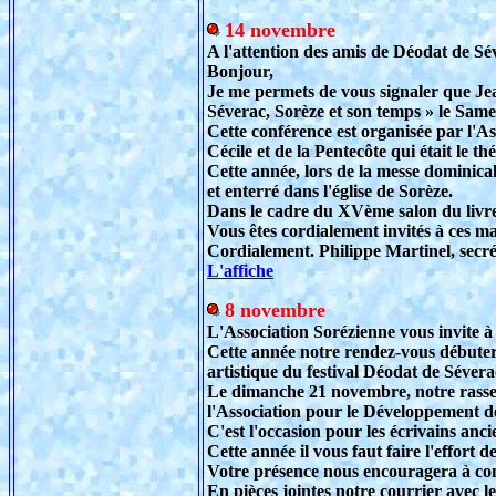
14 novembre
A l'attention des amis de Déodat de Sé
Bonjour,
Je me permets de vous signaler que Je
Séverac, Sorèze et son temps » le Sam
Cette conférence est organisée par l'As
Cécile et de la Pentecôte qui était le th
Cette année, lors de la messe dominica
et enterré dans l'église de Sorèze.
Dans le cadre du XVème salon du livre,
Vous êtes cordialement invités à ces ma
Cordialement. Philippe Martinel, secrét
L'affiche
8 novembre
L'Association Sorézienne vous invite à
Cette année notre rendez-vous débuter
artistique du festival Déodat de Séver
Le dimanche 21 novembre, notre rassemb
l'Association pour le Développement d
C'est l'occasion pour les écrivains anc
Cette année il vous faut faire l'effort 
Votre présence nous encouragera à con
En pièces jointes notre courrier avec 