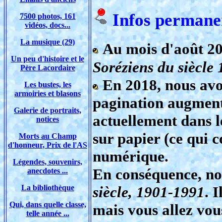
Infos permane
7500 photos, 161
vidéos, docs...
La musique (29)
Au mois d'août 202
Un peu d'histoire et le
Soréziens du siècle
Père Lacordaire
En 2018, nous avo
Les bustes, les
armoiries et blasons
pagination augmenté
Galerie de portraits,
actuellement dans l
notices
sur papier (ce qui 
Morts au Champ
d'honneur, Prix de l'AS
numérique.
Légendes, souvenirs,
En conséquence, no
anecdotes ...
La bibliothèque
siècle, 1901-1991
. 
Qui, dans quelle classe,
mais vous allez vou
telle année ...