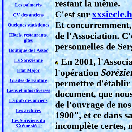
restant la même.
Les palmarès
xxsiecle.
C'est sur
CV des anciens
Et concurremment, 
Quelques statistiques
de l'Association. C
Hôtels, restaurants,
gîtes
personnelles de Ser
Boutique de l'Assoc
En 2001, l'Associa
La Sorézienne
Sorézie
l'opération
Etat-Major
Gradés de Fanfare
permettre d'établir
Liens et infos diverses
document, que nous 
La pub des anciens
de l'ouvrage de nos
Les archives
1900", et ce dans s
Les Soréziens du
incomplète certes, 
XXème siècle